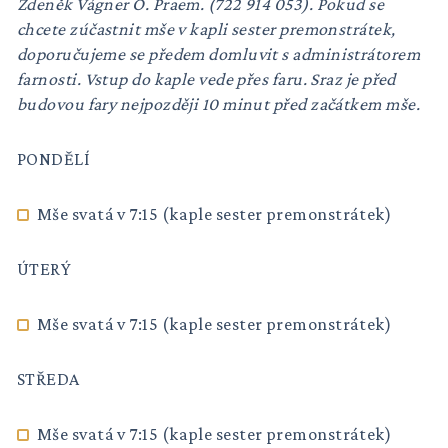
Zdeněk Vágner O. Praem. (722 914 053). Pokud se
chcete zúčastnit mše v kapli sester premonstrátek,
doporučujeme se předem domluvit s administrátorem
farnosti. Vstup do kaple vede přes faru. Sraz je před
budovou fary nejpozději 10 minut před začátkem mše.
PONDĚLÍ
Mše svatá v 7:15 (kaple sester premonstrátek)
ÚTERÝ
Mše svatá v 7:15 (kaple sester premonstrátek)
STŘEDA
Mše svatá v 7:15 (kaple sester premonstrátek)