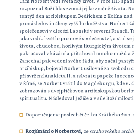
Tam Norbert vedl světácký život. V roce 1115 spadl
rozpoznal Boží hlas zvoucí jej ke změně života. No
tentýž den arcibiskupem Bedřichem z Kolína nad 
pronásledován členy vyššího kněžstva, Norbert žáda
společenství v diecézi Laonské v severní Francii.
jako vodící světlo pro nové společenství, a stal 
života, chudobou, horlivým liturgickým životem m
pokračoval v kázání a přitahoval mnoho mužů a že
Zanechal pak vedení svého řádu, aby začal pastýř
arcibiskup, bojoval Norbert usilovně za svobodu
při svržení Anakleta II. a návratu papeže Inocenc
v Římě, se Norbert vrátil do Magdeburgu, kde 6. če
zobrazován s dvojpříčkovou arcibiskupskou berlou
spiritualitu. Následoval Ježíše a v síle Boží milost
Doporučujeme poslech či četbu Krátkého životo
Rozjímání o Norbertovi,
ze strahovského arch