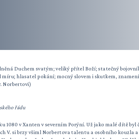
ěná Duchem svatým; veliký přítel Boží; statečný bojovník,
míru; hlasatel pokání; mocný slovem i skutkem, znameními
v. Norbertovi)
tského řádu
u 1080 v Xanten v severním Porýní. Už jako malé dítě byl č
ch V. si brzy všiml Norbertova talentu a osobního kouzla a 