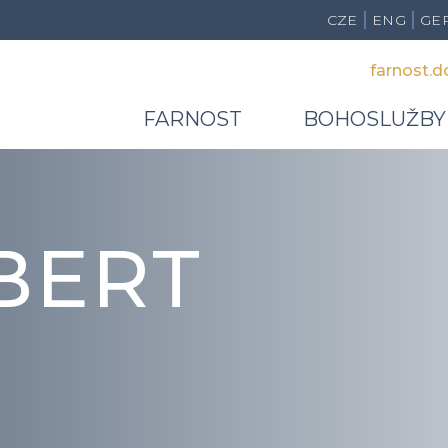
CZE
ENG
GE
farnost.
FARNOST
BOHOSLUŽBY
BERT