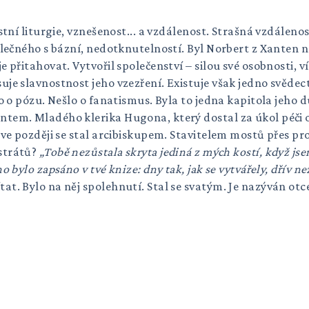
ostní liturgie, vznešenost... a vzdálenost. Strašná vzdále
společného s bázní, nedotknutelností. Byl Norbert z Xant
 přitahovat. Vytvořil společenství – silou své osobnosti, v
je slavnostnost jeho vzezření. Existuje však jedno svědec
o o pózu. Nešlo o fanatismus. Byla to jedna kapitola jeho 
ntem. Mladého klerika Hugona, který dostal za úkol péči 
rve později se stal arcibiskupem. Stavitelem mostů přes pro
strátů?
„Tobě nezůstala skryta jediná z mých kostí, když jse
bylo zapsáno v tvé knize: dny tak, jak se vytvářely, dřív ne
at. Bylo na něj spolehnutí. Stal se svatým. Je nazýván ot