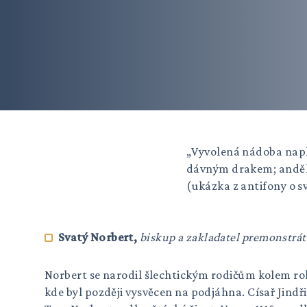
„Vyvolená nádoba napln
dávným drakem; anděl 
(ukázka z antifony o s
Svatý Norbert,
biskup a zakladatel premonstrá
Norbert se narodil šlechtickým rodičům kolem rok
kde byl později vysvěcen na podjáhna. Císař Jindři