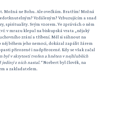
nost. Možná ne Bohu. Ale ovečkám. Bratřím! Možná
en nedotknutelným? Vzdáleným? Vzbuzujícím a snad
íry, spirituality. Svým vzorem. Ve zprávách o něm
tví: v mrazu klepal na biskupská vrata „nějaký
duchovního zrání a tříbení. Měl si sáhnout na
o něj během jeho nemoci, dokázal zapálit žárem
pasti přirozené i nadpřirozené. Kdy se však začal
m byl v skrytosti tvořen a hněten v nejhlubších
ž jediný z nich nastal.“
Norbert byl člověk, na
cem a zakladatelem.