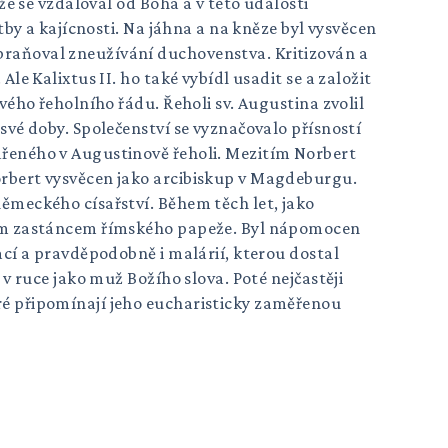
že se vzdaloval od Boha a v této události
tby a kajícnosti. Na jáhna a na kněze byl vysvěcen
braňoval zneužívání duchovenstva. Kritizován a
le Kalixtus II. ho také vybídl usadit se a založit
vého řeholního řádu. Řeholi sv. Augustina zvolil
své doby. Společenství se vyznačovalo přísností
dřeného v Augustinově řeholi. Mezitím Norbert
orbert vysvěcen jako arcibiskup v Magdeburgu.
německého císařství. Během těch let, jako
eným zastáncem římského papeže. Byl nápomocen
ací a pravděpodobně i malárií, kterou dostal
 v ruce jako muž Božího slova. Poté nejčastěji
ré připomínají jeho eucharisticky zaměřenou