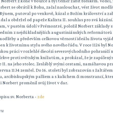
 Norbert z koně v bouřce a byl téměř zabit bleskem. Věděl, 
rbert se obrátil k Bohu, začal naslouchat, vést život modli
Rýnem, putoval po venkově, kázal o Božím království a za
l a obdržel od papeže Kalixta II. souhlas pro svá kázání. A
 Tam, v pustém údolí v Prémontré, položil Norbert základy s
se jedním z nejdůkladnějších augustiniánských reformátorů 
odlitby a především celkovou věrností ideálu života vyjá
n k životnímu stylu svého nového řádu. V roce 1126 byl N
skou práci v rozlehlé diecézi severovýchodního pohraničí 
 církve proti světským knížatům, a prokázal, že je zapál
e II. na jeho stolec. Zesláblý svými cestami, namáhavou pr
rvna 1134 zemřel. Do 16. století byl zobrazován s žaltářem
, arcibiskupským palliem a s kalichem či monstrancí, kte
i i Norbert proměnil svůj život v dar.
pisu sv. Norberta -
zde
ivu