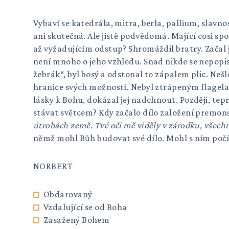
Vybaví se katedrála, mitra, berla, pallium, slavn
ani skutečná. Ale jistě podvědomá. Mající cosi 
až vyžadujícím odstup? Shromáždil bratry. Začal je
není mnoho o jeho vzhledu. Snad nikde se nepopisu
žebrák“, byl bosý a odstonal to zápalem plic. Nešl
hranice svých možností. Nebyl ztrápeným flagela
lásky k Bohu, dokázal jej nadchnout. Později, tep
stávat světcem? Kdy začalo dílo založení premon
útrobách země. Tvé oči mě viděly v zárodku, všechno 
němž mohl Bůh budovat své dílo. Mohl s ním počít
NORBERT
Obdarovaný
Vzdalující se od Boha
Zasažený Bohem