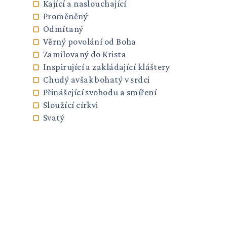
Kající a naslouchající
Proměněný
Odmítaný
Věrný povolání od Boha
Zamilovaný do Krista
Inspirující a zakládající kláštery
Chudý avšak bohatý v srdci
Přinášející svobodu a smíření
Sloužící církvi
Svatý