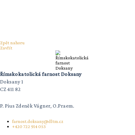
Zpět nahoru
Zavřít
Římskokatolická farnost Doksany
Doksany 1
CZ 411 82
P. Pius Zdeněk Vágner, O.Praem.
farnost.doksany@dltm.cz
+420 722 914 053