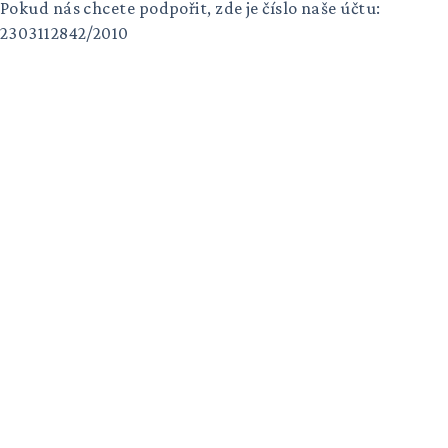
Pokud nás chcete podpořit, zde je číslo naše účtu:
2303112842/2010